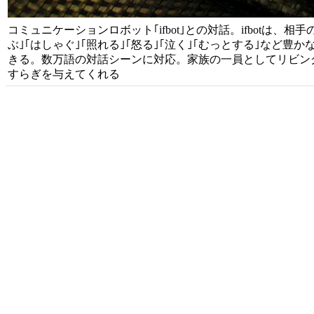
コミュニケーションロボット｢ifbot｣との対話。ifbotは、相
ぶ｣｢はしゃぐ｣｢照れる｣｢怒る｣｢泣く｣｢むっとする｣など豊か
きる。数万語の対話シーンに対応。家族の一員としてリビン
すらぎを与えてくれる