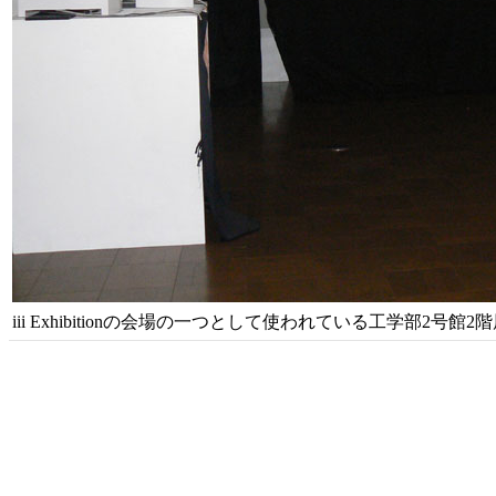
iii Exhibitionの会場の一つとして使われている工学部2号館2