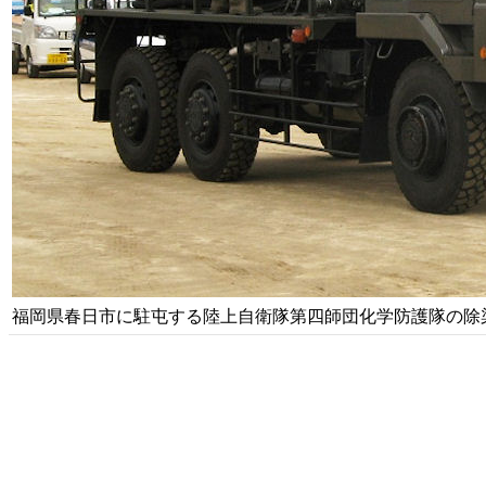
福岡県春日市に駐屯する陸上自衛隊第四師団化学防護隊の除