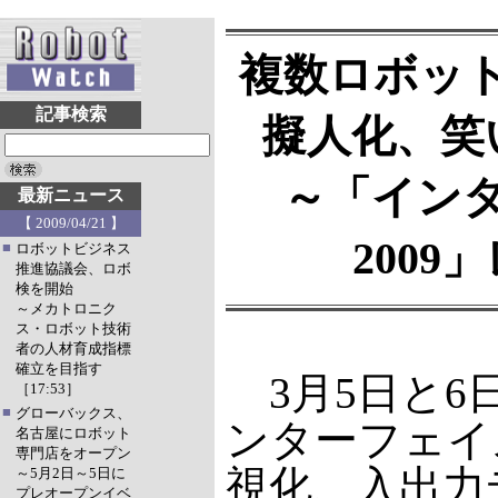
複数ロボッ
記事検索
擬人化、笑
～「イン
最新ニュース
【 2009/04/21 】
2009
■
ロボットビジネス
推進協議会、ロボ
検を開始
～メカトロニク
ス・ロボット技術
者の人材育成指標
確立を目指す
3月5日と6
［17:53］
■
グローバックス、
ンターフェイ
名古屋にロボット
専門店をオープン
視化、入出力
～5月2日～5日に
プレオープンイベ