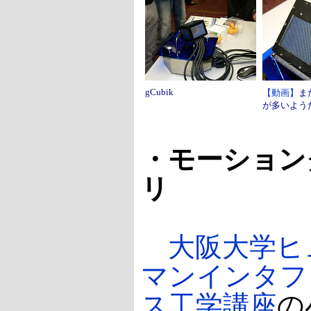
gCubik
【動画】
ま
が多いよう
・モーション
リ
大阪大学ヒ
マンインタフ
ス工学講座
の