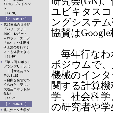
研究会(GN)
Y150」プレイベン
ユビキタスコ
ト
［14:20］
ングシステム研
【 2009/04/17 】
■
第15回総合福祉展
「バリアフリー
協賛はGoog
2009」レポート
～ロボットスーツ
「HAL」や本田技
研工業の歩行アシ
毎年行なわ
ストも体験できる
［19:46］
ポジウムで、
■
「第12回 ロボット
グランプリ」レポ
ート【大道芸コン
機械のインタ
テスト編】
～自由な発想でつ
関する計算機
くられた、楽しい
大道芸ロボットが
学、社会科学
集結!
［14:57］
の研究者や学
【 2009/04/16 】
■
北九州市立大学が