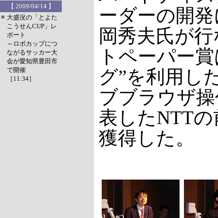
【 2009/04/14 】
ーダーの開発
■
大盛況の「とよた
こうせんCUP」レ
岡秀夫氏が行
ポート
～ロボカップにつ
トペーパー賞
ながるサッカー大
会が愛知県豊田市
で開催
グ”を利用し
［11:34］
ブブラウザ操
表したNTT
獲得した。