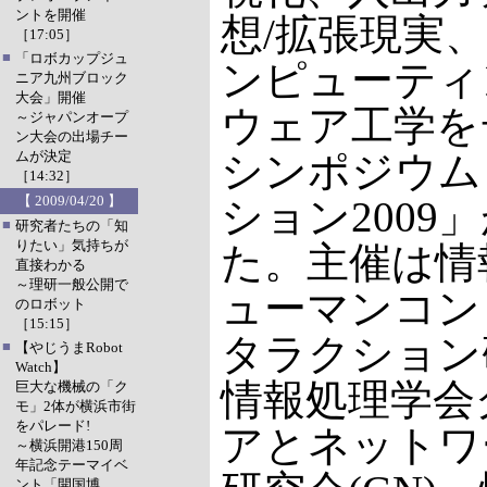
ントを開催
想/拡張現実
［17:05］
■
「ロボカップジュ
ンピューティ
ニア九州ブロック
大会」開催
ウェア工学を
～ジャパンオープ
ン大会の出場チー
ムが決定
シンポジウム
［14:32］
【 2009/04/20 】
ション2009
■
研究者たちの「知
りたい」気持ちが
た。主催は情
直接わかる
～理研一般公開で
ューマンコン
のロボット
［15:15］
タラクション研
■
【やじうまRobot
Watch】
情報処理学会
巨大な機械の「ク
モ」2体が横浜市街
をパレード!
アとネットワ
～横浜開港150周
年記念テーマイベ
ント「開国博