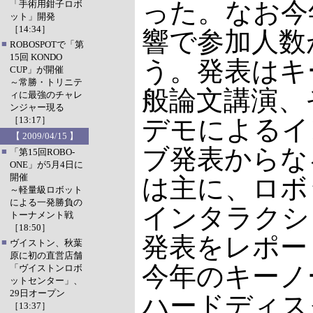
った。なお今
「手術用鉗子ロボ
ット」開発
［14:34］
響で参加人数
■
ROBOSPOTで「第
15回 KONDO
う。発表はキ
CUP」が開催
～常勝・トリニテ
般論文講演、
ィに最強のチャレ
ンジャー現る
［13:17］
デモによるイ
【 2009/04/15 】
ブ発表からな
■
「第15回ROBO-
ONE」が5月4日に
開催
は主に、ロボ
～軽量級ロボット
による一発勝負の
インタラクシ
トーナメント戦
［18:50］
発表をレポー
■
ヴイストン、秋葉
原に初の直営店舗
今年のキーノ
「ヴイストンロボ
ットセンター」、
29日オープン
ハードディス
［13:37］