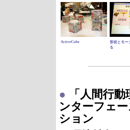
ActiveCube
形状とモー
る
●
「人間行動
ンターフェー
ション