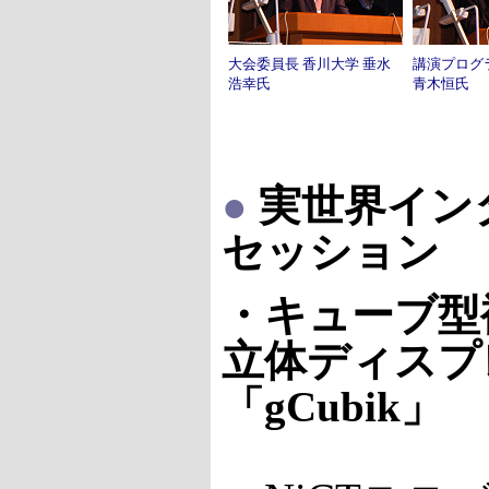
大会委員長 香川大学 垂水
講演プログ
浩幸氏
青木恒氏
●
実世界イン
セッション
・キューブ型
立体ディスプ
「gCubik」