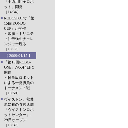
「手術用鉗子ロボ
ット」開発
［14:34］
■
ROBOSPOTで「第
15回 KONDO
CUP」が開催
～常勝・トリニテ
ィに最強のチャレ
ンジャー現る
［13:17］
【 2009/04/15 】
■
「第15回ROBO-
ONE」が5月4日に
開催
～軽量級ロボット
による一発勝負の
トーナメント戦
［18:50］
■
ヴイストン、秋葉
原に初の直営店舗
「ヴイストンロボ
ットセンター」、
29日オープン
［13:37］