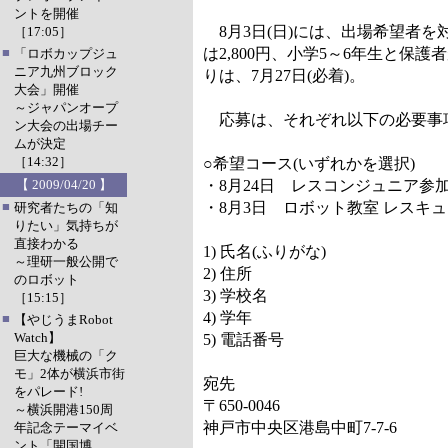
ントを開催
8月3日(日)には、出場希望者
［17:05］
■
は2,800円、小学5～6年生と保護
「ロボカップジュ
ニア九州ブロック
りは、7月27日(必着)。
大会」開催
～ジャパンオープ
応募は、それぞれ以下の必要事
ン大会の出場チー
ムが決定
［14:32］
○希望コース(いずれかを選択)
【 2009/04/20 】
・8月24日 レスコンジュニア参
■
・8月3日 ロボット教室 レスキ
研究者たちの「知
りたい」気持ちが
直接わかる
1) 氏名(ふりがな)
～理研一般公開で
2) 住所
のロボット
3) 学校名
［15:15］
4) 学年
■
【やじうまRobot
Watch】
5) 電話番号
巨大な機械の「ク
モ」2体が横浜市街
宛先
をパレード!
〒650-0046
～横浜開港150周
神戸市中央区港島中町7-7-6
年記念テーマイベ
ント「開国博