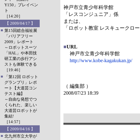
Y150」プレイベン
神戸市立青少年科学館
ト
「レスコンジュニア」係
［14:20］
または、
【 2009/04/17 】
「ロボット教室 レスキュークロ
■
第15回総合福祉展
「バリアフリー
2009」レポート
■
URL
～ロボットスーツ
「HAL」や本田技
神戸市立青少年科学館
研工業の歩行アシ
http://www.kobe-kagakukan.jp/
ストも体験できる
［19:46］
■
「第12回 ロボット
グランプリ」レポ
（ 編集部 ）
ート【大道芸コン
2008/07/23 18:39
テスト編】
～自由な発想でつ
くられた、楽しい
大道芸ロボットが
集結!
［14:57］
【 2009/04/16 】
■
北九州市立大学が