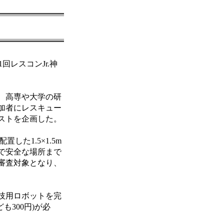
レスコンJr.神
、高専や大学の研
加者にレスキュー
ストを企画した。
た1.5×1.5m
で安全な場所まで
審査対象となり、
技用ロボットを完
300円)が必