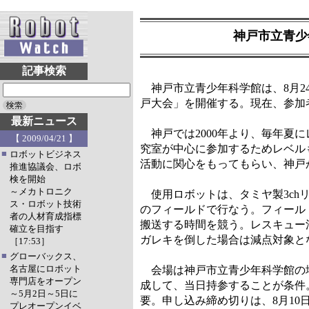
神戸市立青少
記事検索
神戸市立青少年科学館は、8月24
戸大会」を開催する。現在、参加
最新ニュース
神戸では2000年より、毎年夏
【 2009/04/21 】
究室が中心に参加するためレベル
■
ロボットビジネス
活動に関心をもってもらい、神戸
推進協議会、ロボ
検を開始
～メカトロニク
使用ロボットは、タミヤ製3chリモ
ス・ロボット技術
のフィールドで行なう。フィール
者の人材育成指標
搬送する時間を競う。レスキュー
確立を目指す
ガレキを倒した場合は減点対象と
［17:53］
■
グローバックス、
名古屋にロボット
会場は神戸市立青少年科学館の地
専門店をオープン
成して、当日持参することが条件。
～5月2日～5日に
要。申し込み締め切りは、8月10日
プレオープンイベ