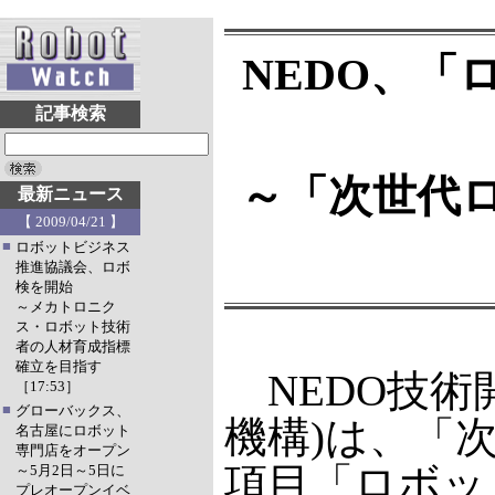
NEDO、
記事検索
～「次世代
最新ニュース
【 2009/04/21 】
■
ロボットビジネス
推進協議会、ロボ
検を開始
～メカトロニク
ス・ロボット技術
者の人材育成指標
確立を目指す
NEDO技術
［17:53］
■
グローバックス、
機構)は、「
名古屋にロボット
専門店をオープン
項目「ロボッ
～5月2日～5日に
プレオープンイベ