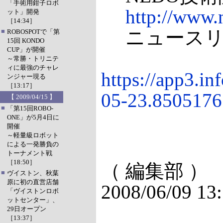
「手術用鉗子ロボ
http://www.
ット」開発
［14:34］
ニュースリ
■
ROBOSPOTで「第
15回 KONDO
CUP」が開催
～常勝・トリニテ
ィに最強のチャレ
https://app3.i
ンジャー現る
［13:17］
05-23.8505176
【 2009/04/15 】
■
「第15回ROBO-
ONE」が5月4日に
開催
～軽量級ロボット
による一発勝負の
トーナメント戦
［18:50］
（ 編集部 ）
■
ヴイストン、秋葉
原に初の直営店舗
2008/06/09 13
「ヴイストンロボ
ットセンター」、
29日オープン
［13:37］