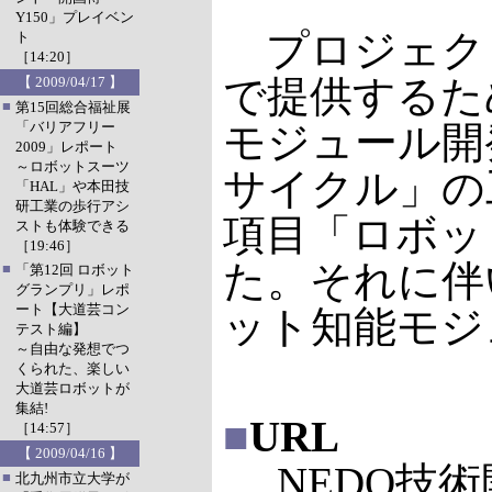
Y150」プレイベン
プロジェク
ト
［14:20］
で提供するた
【 2009/04/17 】
■
第15回総合福祉展
「バリアフリー
モジュール開
2009」レポート
～ロボットスーツ
サイクル」の
「HAL」や本田技
研工業の歩行アシ
項目「ロボッ
ストも体験できる
［19:46］
た。それに伴
■
「第12回 ロボット
グランプリ」レポ
ート【大道芸コン
ット知能モジ
テスト編】
～自由な発想でつ
くられた、楽しい
大道芸ロボットが
集結!
■
URL
［14:57］
【 2009/04/16 】
NEDO技術
■
北九州市立大学が