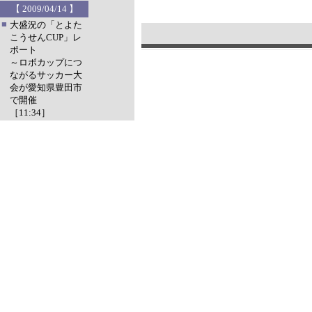
【 2009/04/14 】
■
大盛況の「とよた
こうせんCUP」レ
ポート
～ロボカップにつ
ながるサッカー大
会が愛知県豊田市
で開催
［11:34］