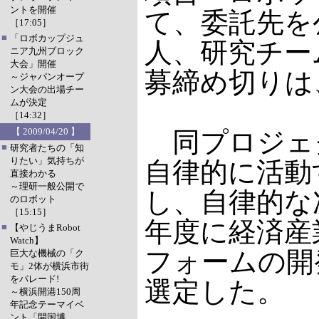
ントを開催
て、委託先を
［17:05］
■
「ロボカップジュ
人、研究チー
ニア九州ブロック
大会」開催
募締め切りは、
～ジャパンオープ
ン大会の出場チー
ムが決定
［14:32］
【 2009/04/20 】
同プロジェ
■
研究者たちの「知
りたい」気持ちが
自律的に活動
直接わかる
～理研一般公開で
し、自律的な
のロボット
［15:15］
年度に経済産
■
【やじうまRobot
Watch】
フォームの開
巨大な機械の「ク
モ」2体が横浜市街
をパレード!
選定した。
～横浜開港150周
年記念テーマイベ
ント「開国博