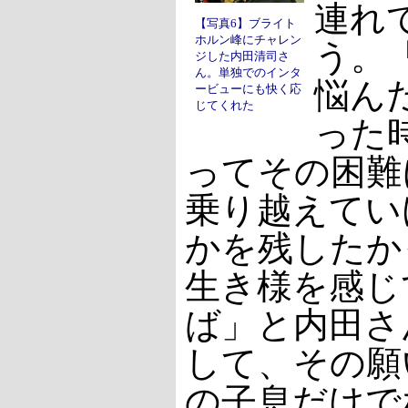
連れ
【写真6】ブライト
ホルン峰にチャレン
う。
ジした内田清司さ
ん。単独でのインタ
悩ん
ービューにも快く応
じてくれた
った
ってその困難
乗り越えてい
かを残したか
生き様を感じ
ば」と内田さ
して、その願
の子息だけで