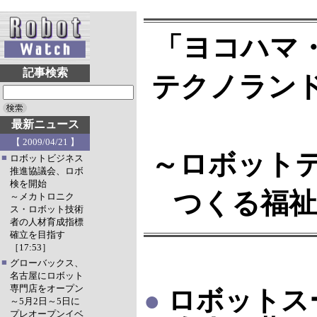
「ヨコハマ
記事検索
テクノランド
最新ニュース
【 2009/04/21 】
～ロボット
■
ロボットビジネス
推進協議会、ロボ
検を開始
つくる福祉
～メカトロニク
ス・ロボット技術
者の人材育成指標
確立を目指す
［17:53］
■
グローバックス、
名古屋にロボット
専門店をオープン
●
ロボットス
～5月2日～5日に
プレオープンイベ