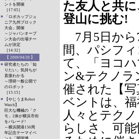
た友人と共に、
ントを開催
［17:05］
登山に挑む!
■
「ロボカップジュ
ニア九州ブロック
大会」開催
7月5日から
～ジャパンオープ
ン大会の出場チー
ムが決定
間、パシフィ
［14:32］
【 2009/04/20 】
て、「ヨコハ
■
研究者たちの「知
りたい」気持ちが
ン&テクノラン
直接わかる
～理研一般公開で
催された【写
のロボット
［15:15］
ベントは、福
■
【やじうまRobot
Watch】
巨大な機械の「ク
人々とテクノ
モ」2体が横浜市街
をパレード!
らしさ、可能
～横浜開港150周
年記念テーマイベ
ント「開国博