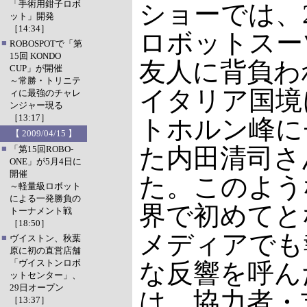
「手術用鉗子ロボ
ショーでは、2
ット」開発
［14:34］
ロボットスー
■
ROBOSPOTで「第
15回 KONDO
友人に背負わ
CUP」が開催
～常勝・トリニテ
イタリア国境
ィに最強のチャレ
ンジャー現る
［13:17］
トホルン峰に
【 2009/04/15 】
■
た内田清司さ
「第15回ROBO-
ONE」が5月4日に
開催
た。このよう
～軽量級ロボット
による一発勝負の
界で初めてと
トーナメント戦
［18:50］
メディアでも
■
ヴイストン、秋葉
原に初の直営店舗
「ヴイストンロボ
な反響を呼ん
ットセンター」、
29日オープン
は、協力者・
［13:37］