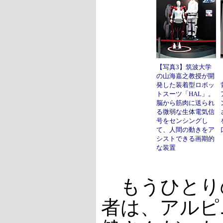
【写真3】筑波大学
の山海嘉之教授が開
発した装着型ロボッ
トスーツ「HAL」。
脳から筋肉に送られ
る微弱な生体電気信
号をセンシングし
て、人間の動きをア
シストできる画期的
な装置
もうひとり
者は、アルピ