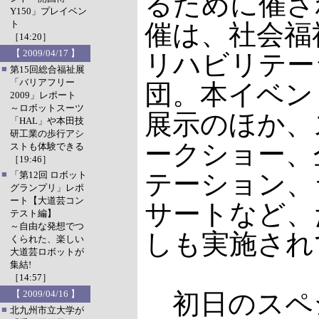
るために催さ
Y150」プレイベン
ト
催は、社会福
［14:20］
【 2009/04/17 】
リハビリテー
■
第15回総合福祉展
「バリアフリー
団。本イベン
2009」レポート
～ロボットスーツ
展示のほか、
「HAL」や本田技
研工業の歩行アシ
ークショー、
ストも体験できる
［19:46］
■
テーション、
「第12回 ロボット
グランプリ」レポ
ート【大道芸コン
サートなど、
テスト編】
～自由な発想でつ
しも実施され
くられた、楽しい
大道芸ロボットが
集結!
［14:57］
【 2009/04/16 】
初日のスペ
■
北九州市立大学が