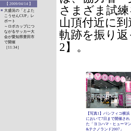
【 2009/04/14 】
さまざま試練
■
大盛況の「とよた
こうせんCUP」レ
山頂付近に到
ポート
～ロボカップにつ
軌跡を振り返
ながるサッカー大
会が愛知県豊田市
で開催
2】。
［11:34］
【写真1】パシフィコ横浜
において7日まで開催され
た「ヨコハマ・ヒューマ
&テクノランド2007」